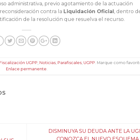
oso administrativa, previo agotamiento de la actuación
 reconsideración contra la
Liquidación Oficial
, dentro d
tificación de la resolución que resuelva el recurso.
Fiscalización UGPP
,
Noticias
,
Parafiscales
,
UGPP
. Marque como favorit
Enlace permanente
.
OS
DISMINUYA SU DEUDA ANTE LA UG
CONOZCA EL NUEVO ESQUEMA