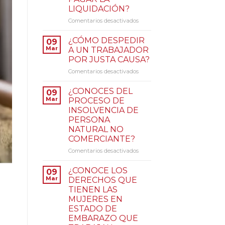
JULIO
LIQUIDACIÓN?
DE
2023
Comentarios desactivados
en
INICIA
¿CUÁNTO
LA
TIEMPO
¿CÓMO DESPEDIR
09
DISMINUCIÓN
TIENE
Mar
A UN TRABAJADOR
DE
UNA
POR JUSTA CAUSA?
LA
EMPRESA
JORNADA
Comentarios desactivados
en
PARA
LABORAL
¿CÓMO
PAGAR
EN
DESPEDIR
LA
¿CONOCES DEL
09
COLOMBIA
A
LIQUIDACIÓN?
Mar
PROCESO DE
UN
INSOLVENCIA DE
TRABAJADOR
PERSONA
POR
NATURAL NO
JUSTA
COMERCIANTE?
CAUSA?
Comentarios desactivados
en
¿CONOCES
DEL
¿CONOCE LOS
09
PROCESO
Mar
DERECHOS QUE
DE
TIENEN LAS
INSOLVENCIA
MUJERES EN
DE
ESTADO DE
PERSONA
EMBARAZO QUE
NATURAL