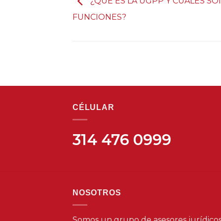
¿QUÉ ES LA UGPP Y CUALES SO
FUNCIONES?
CÉLULAR
314 476 0999
NOSOTROS
Somos un grupo de asesores jurídico