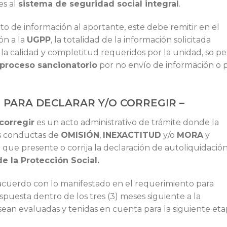
es al
sistema de seguridad social integral
.
to de información al aportante, este debe remitir en el
ón a la
UGPP
, la totalidad de la información solicitada
 la calidad y completitud requeridos por la unidad, so p
proceso sancionatorio
por no envío de información o 
O PARA DECLARAR Y/O CORREGIR –
corregir
es un acto administrativo de trámite donde la
s conductas de
OMISIÓN
,
INEXACTITUD
y/o
MORA
y
 que presente o corrija la declaración de autoliquidació
e la Protección Social.
 acuerdo con lo manifestado en el requerimiento para
espuesta dentro de los tres (3) meses siguiente a la
 sean evaluadas y tenidas en cuenta para la siguiente eta