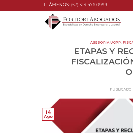
Skip
LLÁMENOS:
(57) 314 476 0999
to
content
ASESORÍA UGPP
,
FISC
ETAPAS Y RE
FISCALIZACIÓ
O
PUBLICADO
14
Ago