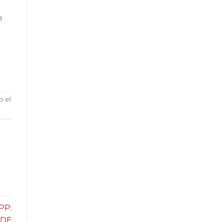
e
o el
PP:
 DE