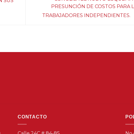
N SUS
PRESUNCIÓN DE COSTOS PARA 
TRABAJADORES INDEPENDIENTES.
CONTACTO
PO
s
Calle 24C # 84-85
No 