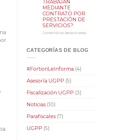
TRABAJAN
NO
MEDIANTE
COMERCIANTE?
CONTRATO POR
PRESTACIÓN DE
SERVICIOS?
ena
Comentarios desactivados
en
¿CONOCE
por
LOS
DERECHOS
CATEGORÍAS DE BLOG
QUE
TIENEN
LAS
#FortioriLeInforma
(4)
MUJERES
EN
Asesoría UGPP
(5)
ESTADO
DE
n
EMBARAZO
Fiscalización UGPP
(3)
QUE
TRABAJAN
Noticias
(10)
MEDIANTE
CONTRATO
Parafiscales
(7)
POR
PRESTACIÓN
UGPP
(5)
pa.
DE
SERVICIOS?