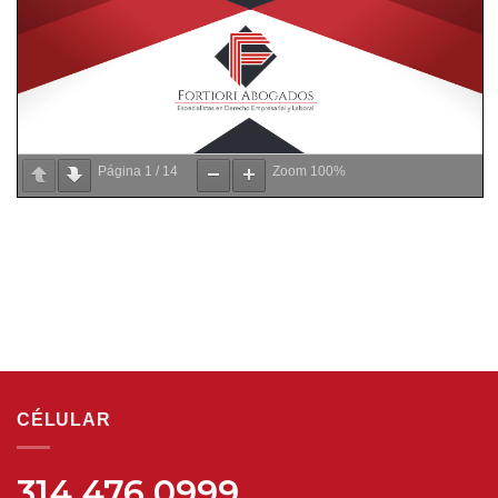
Página
1
/
14
Zoom
100%
CÉLULAR
314 476 0999